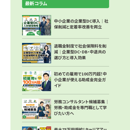
最新コラム
中小企業の企業型DC導入｜社
保削減と定着率改善を両立
退職金制度で社会保険料を削
減｜企業型DC・DB・中退共の
選び方と導入効果
初めての雇用で100万円超！中
小企業が使える助成金完全ガ
イド
労務コンサルタント候補募集｜
労務・助成金を専門職として学
びたい方へ
最大75万円受給！キャリアアッ