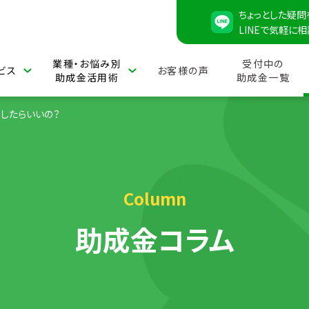
ちょっとした疑問
LINEで気軽に
業種・お悩み別
受付中の
ビス
お客様の声
助成金活用術
助成金一覧
うしたらいいの？
Column
助成金コラム