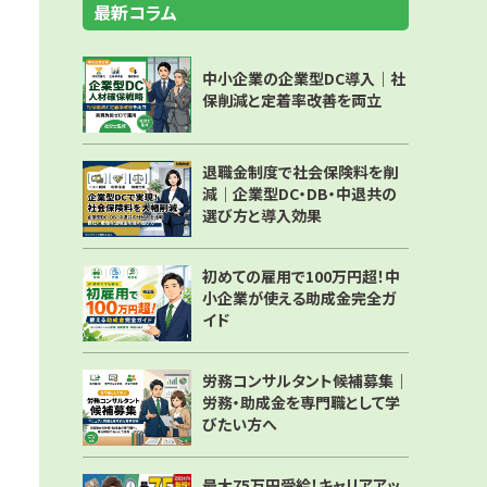
最新コラム
中小企業の企業型DC導入｜社
保削減と定着率改善を両立
退職金制度で社会保険料を削
減｜企業型DC・DB・中退共の
選び方と導入効果
初めての雇用で100万円超！中
小企業が使える助成金完全ガ
イド
労務コンサルタント候補募集｜
労務・助成金を専門職として学
びたい方へ
最大75万円受給！キャリアアッ