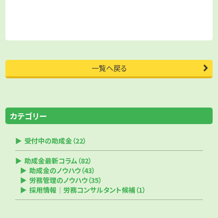
を取り扱うことから、個人情報保護の取り組みを推
進しています。そのための行動指針として本方針を定
め、個人情報保護のためのルール及び管理体制を、
情報セキュリティ活動の一部として取り込み、実行、
継続を通じてサービスの向上及び社会的責務を果
一覧へ戻る
たします。
適切な個人情報の取得、利用
カテゴリー
及び提供
受付中の助成金（22）
取り扱う個人情報はその利用目的をできるだけ特定
助成金最新コラム（82）
の上、ご本人や企業様との間で取り決めた利用目的
助成金のノウハウ（43）
の範囲で適切に取得し、利用いたします。また次の場
労務管理のノウハウ（35）
採用情報｜労務コンサルタント候補（1）
合を除き、本人の同意のない第三者への提供はいた
しません。