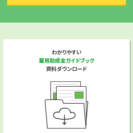
適切な個人情報の取得、利用及び提供
取り扱う個人情報はその利用目的をできるだけ特定の上、ご本
人や企業様との間で取り決めた利用目的の範囲で適切に取得
し、利用いたします。また次の場合を除き、本人の同意のない第
三者への提供はいたしません。
わかりやすい
(1) 当社が利用目的の達成に必要な範囲内において個
人情報の取扱いの全部または一部を委託する場合
雇用助成金ガイドブック
(2) 合併その他の事由による事業の承継に伴って個人情
資料ダウンロード
報が提供される場合
(3) 当社が広告の最適化のために個人情報を提供する
場合
(4) 国の機関もしくは地方公共団体またはその委託を受
けた者が法令の定める事務を遂行することに対して協
力する必要がある場合であって、ユーザーの同意を得る
ことによって当該事務の遂行に支障を及ぼすおそれが
ある場合
(5) その他、個人情報の保護に関する法律その他の法令