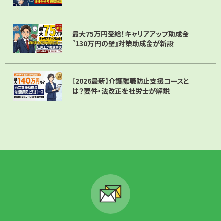
個人情報の取り扱いに関する苦情、相談等について
の窓口を設置し、遅滞なく、速やかに対応を行いま
最大75万円受給！キャリアアップ助成金
す。
『130万円の壁』対策助成金が新設
その他当社の経営環境、社会情勢の変化や情報技術
【2026最新】介護離職防止支援コースと
の進歩等に対応した個人情報保護を実現するため、
は？要件・法改正を社労士が解説
個人情報保護活動を定期に見直し、継続的な改善に
努めます。
グロウライフ社会保険労務士法人
〒102-0071
東京都千代田区富士見1-9-21 谷口ビル4F