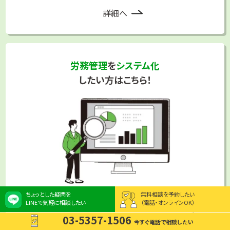
で認められる場合
詳細へ
個人情報の取扱いに関する法令その他の規範の遵守
個人情報を取り扱う上で、個人情報保護法をはじめとする法令
や、関連ガイドライン等の国が定める指針、条例、その他の規範
労務管理
を
システム化
を確認し、遵守します。
したい方はこちら！
個人情報に対する不正アクセス、個人情報の紛失、改ざん、漏洩
などがないように「情報セキュリティマネジメントシステム」を社
内に構築して運用します。また、個人情報の取扱いを委託する場
合は、委託先対する監督を行います。従業者一人ひとりへの教
育、日常の点検活動及び内部監査等を通じて、事故の未然防止
に努め、問題発生時には原因を究明して是正し、再発防止を行
います。
個人情報の開示、訂正、利用停止への対応
ちょっとした疑問を
無料相談を予約したい
自己の個人情報についての開示、訂正、利用停止等の請求につ
詳細へ
LINEで気軽に相談したい
（電話・オンラインOK）
いての窓口を設置し、ご本人または代理人であることを確認の
03-5357-1506
上で遅滞なく、速やかに対応を行います。
今すぐ電話で相談したい