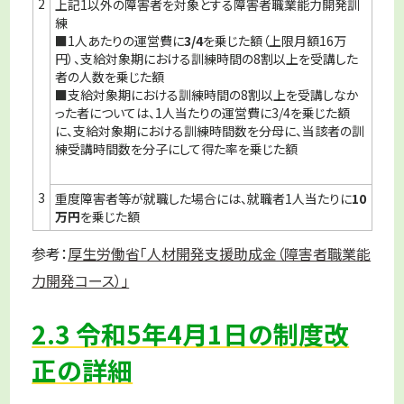
2
上記1以外の障害者を対象とする障害者職業能力開発訓
練
■1人あたりの運営費に
3/4
を乗じた額（上限月額16万
円）、支給対象期における訓練時間の8割以上を受講した
者の人数を乗じた額
■支給対象期における訓練時間の8割以上を受講しなか
った者については、1人当たりの運営費に3/4を乗じた額
に、支給対象期における訓練時間数を分母に、当該者の訓
練受講時間数を分子にして得た率を乗じた額
3
重度障害者等が就職した場合には、就職者1人当たりに
10
万円
を乗じた額
参考：
厚生労働省「人材開発支援助成金（障害者職業能
力開発コース）」
2.3 令和5年4月1日の制度改
正の詳細