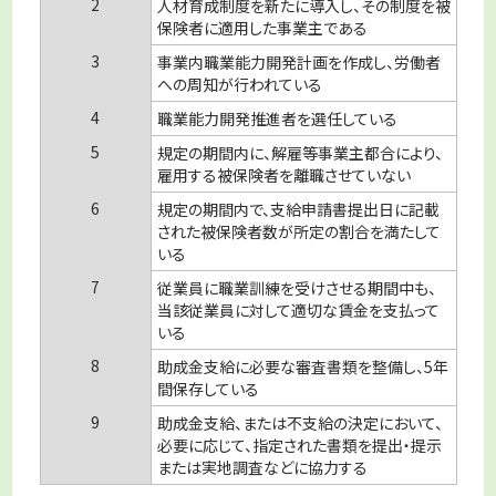
2
人材育成制度を新たに導入し、その制度を被
保険者に適用した事業主である
3
事業内職業能力開発計画を作成し、労働者
への周知が行われている
4
職業能力開発推進者を選任している
5
規定の期間内に、解雇等事業主都合により、
雇用する被保険者を離職させていない
6
規定の期間内で、支給申請書提出日に記載
された被保険者数が所定の割合を満たして
いる
7
従業員に職業訓練を受けさせる期間中も、
当該従業員に対して適切な賃金を支払って
いる
8
助成金支給に必要な審査書類を整備し、5年
間保存している
9
助成金支給、または不支給の決定において、
必要に応じて、指定された書類を提出・提示
または実地調査などに協力する