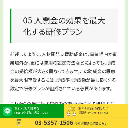
05 人開金の効果を最大
化する研修プラン
前述したように、人材開発支援助成金は、事業場内か事
業場外か、更には費用の設定方法などによっても、助成
金の受給額が大きく異なってきます。この助成金の恩恵
を最大限享受するには、助成率・助成額が最も良くなる
設定で研修プランが組成されている必要があります。
これから企業向けの研修を企画・設計される講師の方
ちょっとした疑問を
無料相談を予約したい
であれば、このような考え方のもと、研修プランを組成す
LINEで気軽に相談したい
（電話・オンラインOK）
ることが出来ると思います。助成金で受講費用の一部が
03-5357-1506
今すぐ電話で相談したい