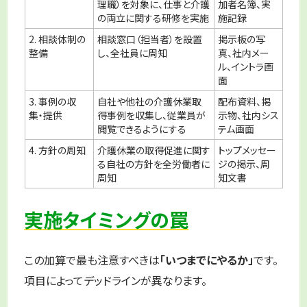
理職）を対象に、仕事と介護
加者名簿、実
の両立に関する研修を実施
施記録
2. 相談体制の
相談窓口（担当者）を設置
掲示板の写
整備
し、全社員に周知
真、社内メー
ル、イントラ画
面
3. 事例の収
自社や他社の介護休業取
配布資料、掲
集・提供
得事例を収集し、従業員が
示物、社内シス
閲覧できるようにする
テム画面
4. 方針の周知
介護休業の取得促進に関す
トップメッセー
る自社の方針を全労働者に
ジの掲示、周
周知
知文書
実施タイミングの罠
この加算で最も注意すべきは
「いつまでにやるか」
です。
項目によってデッドラインが異なります。