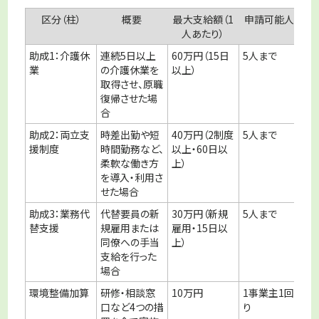
区分（柱）
概要
最大支給額（1
申請可能人数
人あたり）
助成1：介護休
連続5日以上
60万円（15日
5人まで
業
の介護休業を
以上）
取得させ、原職
復帰させた場
合
助成2：両立支
時差出勤や短
40万円（2制度
5人まで
援制度
時間勤務など、
以上・60日以
柔軟な働き方
上）
を導入・利用さ
せた場合
助成3：業務代
代替要員の新
30万円（新規
5人まで
替支援
規雇用または
雇用・15日以
同僚への手当
上）
支給を行った
場合
環境整備加算
研修・相談窓
10万円
1事業主1回限
口など4つの措
り