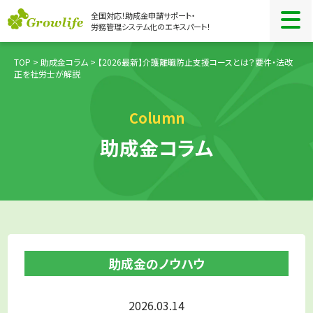
全国対応！助成金申請サポート・
労務管理システム化のエキスパート！
TOP
>
助成金コラム
> 【2026最新】介護離職防止支援コースとは？要件・法改
正を社労士が解説
Column
助成金コラム
助成金のノウハウ
2026.03.14