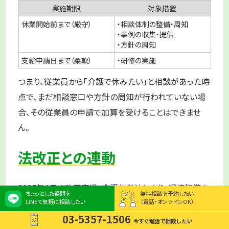
実施期限
対象措置
休業開始前まで（厳守）
・相談体制の整備・周知
・事例の収集・提供
・方針の周知
支給申請日まで（柔軟）
・研修の実施
つまり、従業員から「介護で休みたい」と相談があった時
点で、まだ相談窓口や方針の周知が行われていない場
合、その従業員の申請で加算を受けることはできませ
ん。
法改正との連動
2025年4月の改正育児・介護休業法により、環境整備や
ちょっとした疑問を
無料相談を予約したい
相談窓口の設置は
全企業の義務
となりました。義務を
LINEで気軽に相談したい
（電話・オンラインOK）
03-5357-1506
果たせば自然と助成金の要件もクリアできるため、法対
今すぐ電話で相談したい