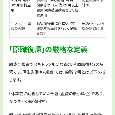
3か月継続雇
復帰させ、その後3か月以上
則NG
用
雇用保険被保険者として継
続雇用
4. フォロー面
職場復帰後に両立状況を
電話・メール可
談の実施
確認する面談を行い、記録
だが記録必須
を残す
「原職復帰」の厳格な定義
助成金審査で最もトラブルになるのが「原職復帰」の解
釈です。厚生労働省の指針では、原職復帰とは以下を指
します。
「休業前に勤務していた部署（組織の最小単位）であり、
かつ同一の職務内容」
例えば、営業部の課長が休業した場合、復帰先は営業