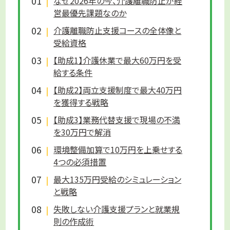
なぜ2026年の今、介護離職防止が経
営最優先課題なのか
介護離職防止支援コースの全体像と
受給資格
【助成1】介護休業で最大60万円を受
給する条件
【助成2】両立支援制度で最大40万円
を獲得する戦略
【助成3】業務代替支援で現場の不満
を30万円で解消
環境整備加算で10万円を上乗せする
4つの必須措置
最大135万円受給のシミュレーション
と戦略
失敗しない介護支援プランと就業規
則の作成術