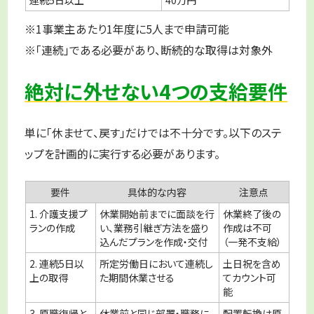
※1事業主あたり1年度に5人まで申請可能
※「連続」である必要があり、断続的な取得は対象外
絶対に外せない4つの支給要件
単に「休ませて、戻す」だけでは不十分です。以下のステ
ップを計画的に実行する必要があります。
要件
具体的な内容
注意点
1. 介護支援プ
休業開始前までに面談を行
休業終了後の
ランの作成
い、業務引継ぎ方法を盛り
作成は不可
込んだプランを作成・交付
（一発不支給）
2. 連続5日以
所定労働日において連続し
土日祝を含め
上の取得
た期間休業させる
てカウント可
能
3. 原職復帰と
休業前と同じ部署・職務に
配置転換は原