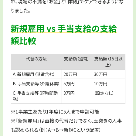
れ、現場の不満を「お金」と「体制」でケアできるようにな
りました。
新規雇用 vs 手当支給の支給
額比較
代替の方法
支給額（通常）
支給額（15日以
上）
A. 新規雇用（派遣含む）
20万円
30万円
B. 手当支給等（介護休業）
5万円
10万円
C. 手当支給等（短時間勤
3万円
（設定なし）
務）
※1事業主あたり1年度に5人まで申請可能
※「新規雇用」は直接の代替だけでなく、玉突きの人事
も認められる（例：A→B→新規Cという配置）