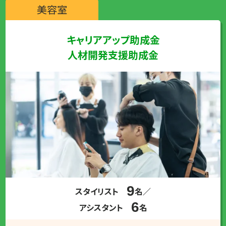
美容室
キャリアアップ助成金
人材開発支援助成金
9
スタイリスト
名／
6
アシスタント
名